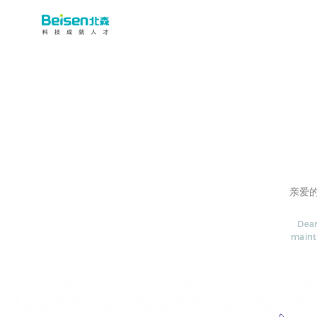
亲爱
Dear
maint