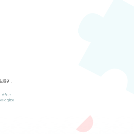
品服务。
 After
pologize