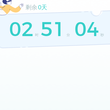
剩余
0天
02
51
04
时
分
秒