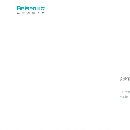
亲爱
Dear
maint