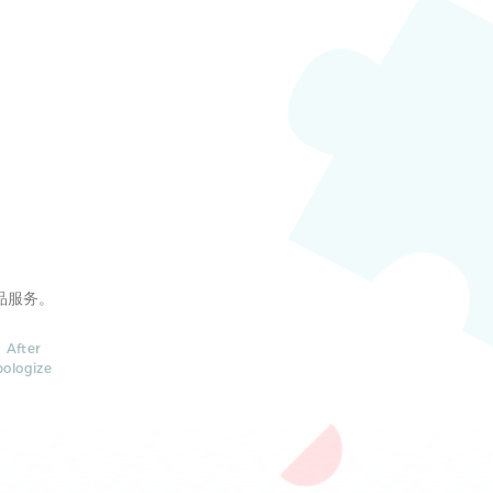
品服务。
 After
pologize