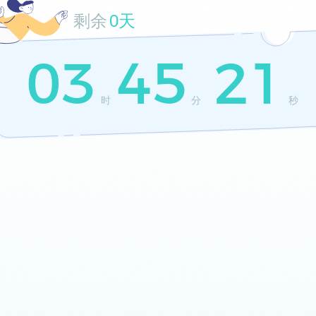
剩余
0天
03
45
21
时
分
秒