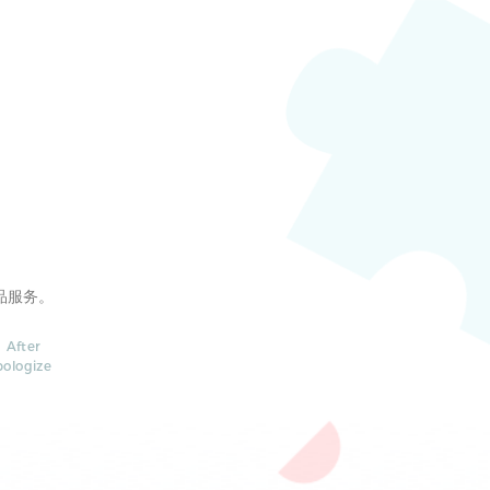
品服务。
 After
pologize