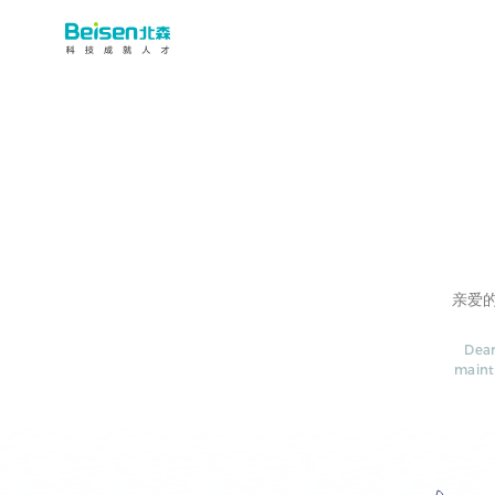
亲爱
Dear
maint