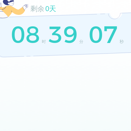
剩余
0天
08
39
07
时
分
秒