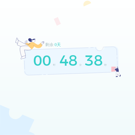
剩余
0天
00
48
38
时
分
秒