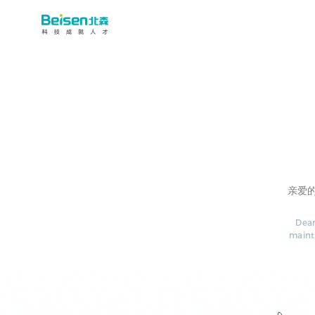
亲爱
Dear
maint