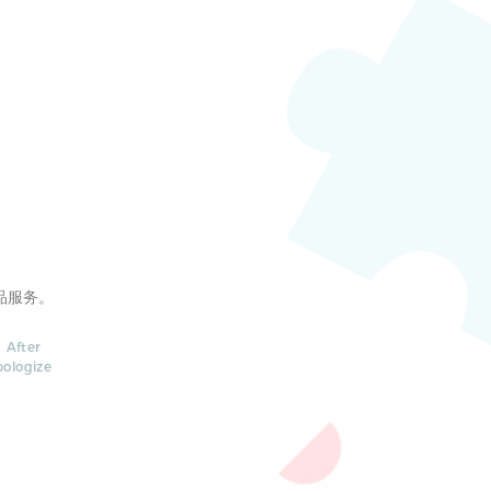
品服务。
 After
pologize