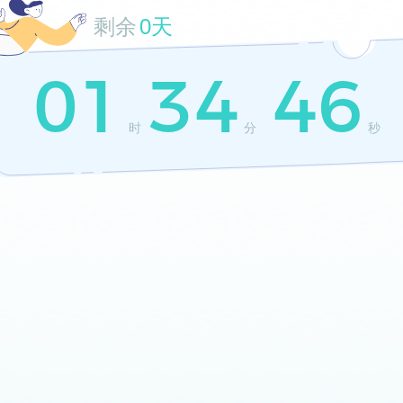
剩余
0天
01
34
46
时
分
秒